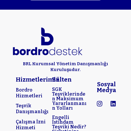
BRL Kurumsal Yönetim Danışmanlığı
Kuruluşudur.
Hizmetlerimiz
Bülten
Sosyal
SGK
Medya
Bordro
Teşviklerinde
Hizmetleri
n Maksimum
Yararlanmanı
Teşvik
n Yolları
Danışmanlığı
Engelli
Çalışma İzni
İstihdam
Teşviki Nedir?
Hizmeti