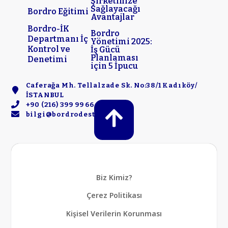
Şirketinize
Sağlayacağı
Bordro Eğitimi
Avantajlar
Bordro-İK
Bordro
Departmanı İç
Yönetimi 2025:
Kontrol ve
İş Gücü
Planlaması
Denetimi
için 5 İpucu
Caferağa Mh. Tellalzade Sk. No:38/1 Kadıköy/
İSTANBUL
+90 (216) 399 99 66
bilgi@bordrodestek.com
Biz Kimiz?
Çerez Politikası
Kişisel Verilerin Korunması