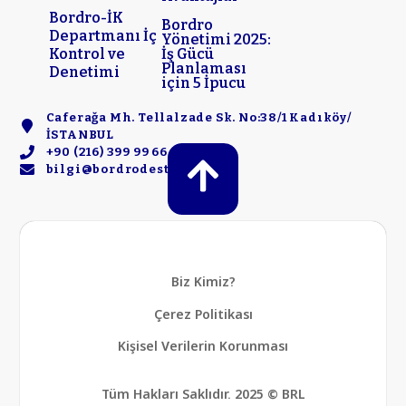
Bordro-İK
Bordro
Departmanı İç
Yönetimi 2025:
Kontrol ve
İş Gücü
Planlaması
Denetimi
için 5 İpucu
Caferağa Mh. Tellalzade Sk. No:38/1 Kadıköy/
İSTANBUL
+90 (216) 399 99 66
bilgi@bordrodestek.com
Biz Kimiz?
Çerez Politikası
Kişisel Verilerin Korunması
Tüm Hakları Saklıdır. 2025 © BRL