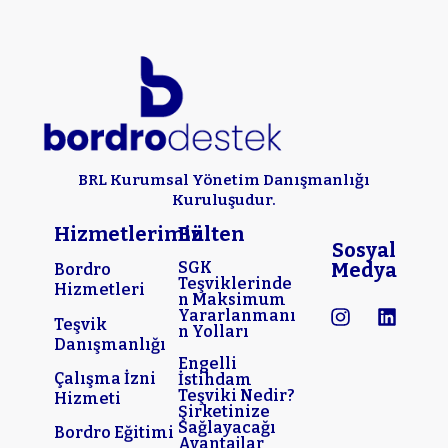
BRL Kurumsal Yönetim Danışmanlığı
Kuruluşudur.
Hizmetlerimiz
Bülten
Sosyal
SGK
Medya
Bordro
Teşviklerinde
Hizmetleri
n Maksimum
Yararlanmanı
Teşvik
n Yolları
Danışmanlığı
Engelli
Çalışma İzni
İstihdam
Teşviki Nedir?
Hizmeti
Şirketinize
Sağlayacağı
Bordro Eğitimi
Avantajlar