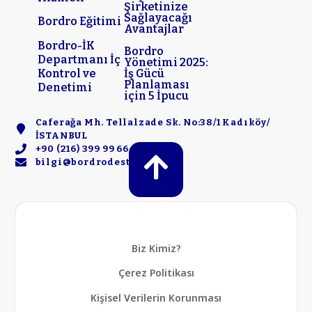
Şirketinize
Sağlayacağı
Bordro Eğitimi
Avantajlar
Bordro-İK
Bordro
Departmanı İç
Yönetimi 2025:
Kontrol ve
İş Gücü
Planlaması
Denetimi
için 5 İpucu
Caferağa Mh. Tellalzade Sk. No:38/1 Kadıköy/
İSTANBUL
+90 (216) 399 99 66
bilgi@bordrodestek.com
Biz Kimiz?
Çerez Politikası
Kişisel Verilerin Korunması