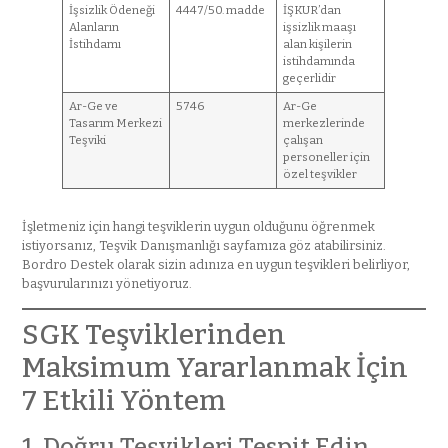
İşsizlik Ödeneği
4447/50. madde
İŞKUR’dan
Alanların
işsizlik maaşı
İstihdamı
alan kişilerin
istihdamında
geçerlidir
Ar-Ge ve
5746
Ar-Ge
Tasarım Merkezi
merkezlerinde
Teşviki
çalışan
personeller için
özel teşvikler
İşletmeniz için hangi teşviklerin uygun olduğunu öğrenmek
istiyorsanız, Teşvik Danışmanlığı sayfamıza göz atabilirsiniz.
Bordro Destek olarak sizin adınıza en uygun teşvikleri belirliyor,
başvurularınızı yönetiyoruz.
SGK Teşviklerinden
Maksimum Yararlanmak İçin
7 Etkili Yöntem
1. Doğru Teşvikleri Tespit Edin