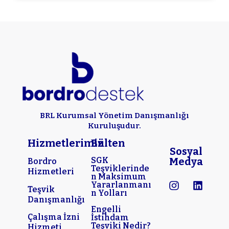
BRL Kurumsal Yönetim Danışmanlığı
Kuruluşudur.
Hizmetlerimiz
Bülten
Sosyal
SGK
Medya
Bordro
Teşviklerinde
Hizmetleri
n Maksimum
Yararlanmanı
Teşvik
n Yolları
Danışmanlığı
Engelli
Çalışma İzni
İstihdam
Teşviki Nedir?
Hizmeti