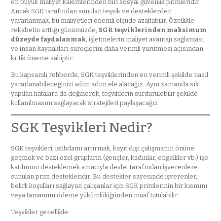
en büyük maliyet kalemlerinden biri sosyal güvenlik primleridir.
Ancak SGK tarafından sunulan teşvik ve desteklerden
yararlanmak, bu maliyetleri önemli ölçüde azaltabilir. Özellikle
rekabetin arttığı günümüzde,
SGK teşviklerinden maksimum
düzeyde faydalanmak
, işletmelerin maliyet avantajı sağlaması
ve insan kaynakları süreçlerini daha verimli yürütmesi açısından
kritik öneme sahiptir.
Bu kapsamlı rehberde, SGK teşviklerinden en verimli şekilde nasıl
yararlanabileceğinizi adım adım ele alacağız. Aynı zamanda sık
yapılan hatalara da değinerek, teşviklerin sürdürülebilir şekilde
kullanılmasını sağlayacak stratejileri paylaşacağız.
SGK Teşvikleri Nedir?
SGK teşvikleri; istihdamı artırmak, kayıt dışı çalışmanın önüne
geçmek ve bazı özel grupların (gençler, kadınlar, engelliler vb.) işe
katılımını desteklemek amacıyla devlet tarafından işverenlere
sunulan prim destekleridir. Bu destekler sayesinde işverenler,
belirli koşulları sağlayan çalışanlar için SGK primlerinin bir kısmını
veya tamamını ödeme yükümlülüğünden muaf tutulabilir.
Teşvikler genellikle: