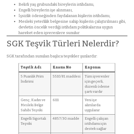
Belirli yaş grubundaki bireylerin istihdamı,
Engelli bireylerin işe alınması,
İşsizlik ödeneğinden faydalanan kişilerin istihdamı,
Mesleki yeterlilik belgesine sahip kişilerin çalıştırılması gibi,
devletin öncelik verdiği istihdam politikalarına uygun
hareket eden işverenlere sunulur.
SGK Teşvik Türleri Nelerdir?
SGK tarafından sunulan başlıca teşvikler şunlardır:
Teşvik Adı
Kanun No
Kapsam
5 Puanlık Prim
5510/81. maddesi
Tüm işverenler
İndirimi
için geçerli,
düzenli ödeme
şartı vardır
Genç, Kadın ve
6111
Yeni işe
Mesleki Belge
alımlarda
Sahibi Teşviki
uygulanır
Engelli Sigortalı
4857/30. madde
Engelli çalışan
Teşviki
istihdamı için
destek sağlar