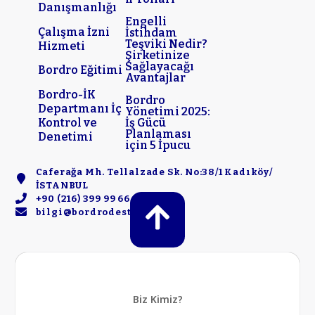
Danışmanlığı
Engelli
Çalışma İzni
İstihdam
Teşviki Nedir?
Hizmeti
Şirketinize
Sağlayacağı
Bordro Eğitimi
Avantajlar
Bordro-İK
Bordro
Departmanı İç
Yönetimi 2025:
Kontrol ve
İş Gücü
Planlaması
Denetimi
için 5 İpucu
Caferağa Mh. Tellalzade Sk. No:38/1 Kadıköy/
İSTANBUL
+90 (216) 399 99 66
bilgi@bordrodestek.com
Biz Kimiz?