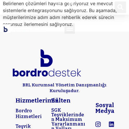
Belirlenen çözümleri hayata geçiriyoruz ve mevcut
sistemlerle entegrasyonunu sağlıyoruz. Bu aşamada,
müşterilerimize adım adım rehberlik ederek sürecin
sorunsuz ilerlemesini sağlıyoruz.
BRL Kurumsal Yönetim Danışmanlığı
Kuruluşudur.
Hizmetlerimiz
Bülten
Sosyal
SGK
Medya
Bordro
Teşviklerinde
Hizmetleri
n Maksimum
Yararlanmanı
Teşvik
n Yolları